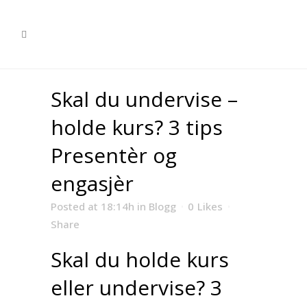
Skal du undervise –
holde kurs? 3 tips
Presentèr og
engasjèr
Posted at 18:14h
in
Blogg
0
Likes
Share
Skal du holde kurs
eller undervise? 3