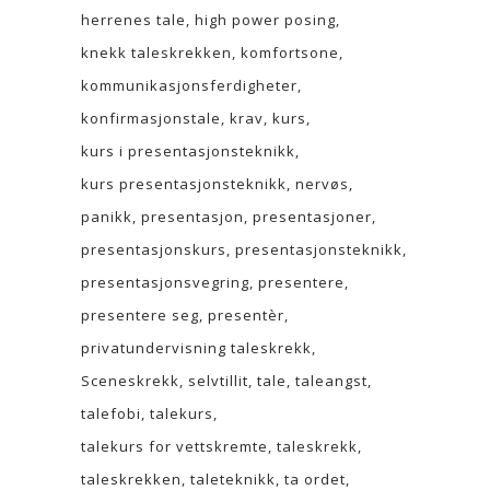
herrenes tale
high power posing
knekk taleskrekken
komfortsone
kommunikasjonsferdigheter
konfirmasjonstale
krav
kurs
kurs i presentasjonsteknikk
kurs presentasjonsteknikk
nervøs
panikk
presentasjon
presentasjoner
presentasjonskurs
presentasjonsteknikk
presentasjonsvegring
presentere
presentere seg
presentèr
privatundervisning taleskrekk
Sceneskrekk
selvtillit
tale
taleangst
talefobi
talekurs
talekurs for vettskremte
taleskrekk
taleskrekken
taleteknikk
ta ordet