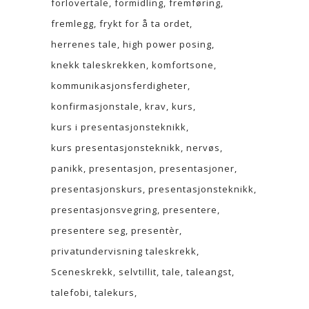
forlovertale
formidling
fremføring
fremlegg
frykt for å ta ordet
herrenes tale
high power posing
knekk taleskrekken
komfortsone
kommunikasjonsferdigheter
konfirmasjonstale
krav
kurs
kurs i presentasjonsteknikk
kurs presentasjonsteknikk
nervøs
panikk
presentasjon
presentasjoner
presentasjonskurs
presentasjonsteknikk
presentasjonsvegring
presentere
presentere seg
presentèr
privatundervisning taleskrekk
Sceneskrekk
selvtillit
tale
taleangst
talefobi
talekurs