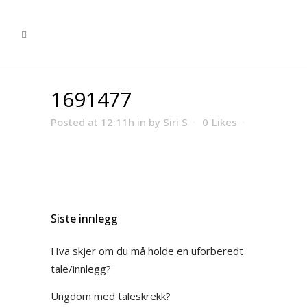
1691477
Posted at 12:11h
in
by
Siri S
0
Likes
Siste innlegg
Hva skjer om du må holde en uforberedt
tale/innlegg?
Ungdom med taleskrekk?