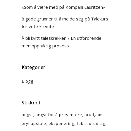
«Som å være med på Kompani Lauritzen»
8 gode grunner til å melde seg på Talekurs
for vettskremte
Å bli kvitt taleskrekken ? En utfordrende,
men oppnåelig prosess
Kategorier
Blogg
Stikkord
angst
angst for å presentere
brudgom
bryllupstale
eksponering
fobi
foredrag