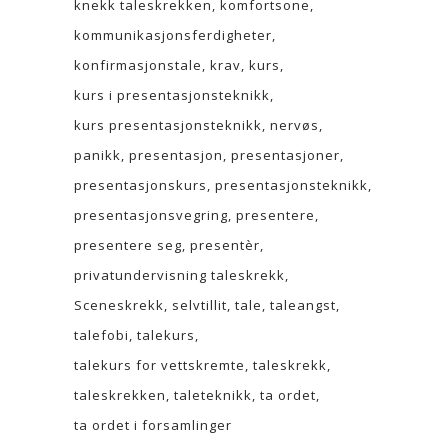
knekk taleskrekken
komfortsone
kommunikasjonsferdigheter
konfirmasjonstale
krav
kurs
kurs i presentasjonsteknikk
kurs presentasjonsteknikk
nervøs
panikk
presentasjon
presentasjoner
presentasjonskurs
presentasjonsteknikk
presentasjonsvegring
presentere
presentere seg
presentèr
privatundervisning taleskrekk
Sceneskrekk
selvtillit
tale
taleangst
talefobi
talekurs
talekurs for vettskremte
taleskrekk
taleskrekken
taleteknikk
ta ordet
ta ordet i forsamlinger