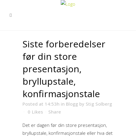
Siste forberedelser
før din store
presentasjon,
bryllupstale,
konfirmasjonstale
Posted at 14:53h
in
Blogg
by
Stig Solberg
0
Likes
Share
Det er dagen før din store presentasjon,
bryllupstale, konfirmasjonstale eller hva det