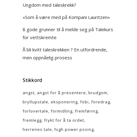
Ungdom med taleskrekk?
«Som å være med på Kompani Lauritzen»
8 gode grunner til å melde seg på Talekurs
for vettskremte
Å bli kvitt taleskrekken ? En utfordrende,
men oppnåelig prosess
Stikkord
angst
angst for å presentere
brudgom
bryllupstale
eksponering
fobi
foredrag
forlovertale
formidling
fremføring
fremlegg
frykt for å ta ordet
herrenes tale
high power posing