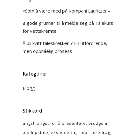
«Som å være med på Kompani Lauritzen»
8 gode grunner til å melde seg på Talekurs
for vettskremte
Å bli kvitt taleskrekken ? En utfordrende,
men oppnåelig prosess
Kategorier
Blogg
Stikkord
angst
angst for å presentere
brudgom
bryllupstale
eksponering
fobi
foredrag