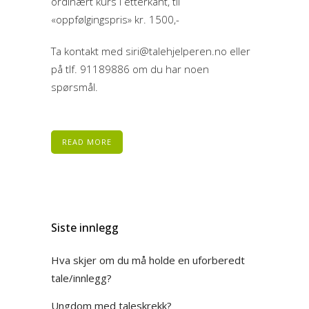
ordinært kurs i etterkant, til
«oppfølgingspris» kr. 1500,-
Ta kontakt med siri@talehjelperen.no eller
på tlf. 91189886 om du har noen
spørsmål.
READ MORE
Siste innlegg
Hva skjer om du må holde en uforberedt
tale/innlegg?
Ungdom med taleskrekk?