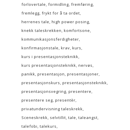
forlovertale
formidling
fremføring
fremlegg
frykt for å ta ordet
herrenes tale
high power posing
knekk taleskrekken
komfortsone
kommunikasjonsferdigheter
konfirmasjonstale
krav
kurs
kurs i presentasjonsteknikk
kurs presentasjonsteknikk
nervøs
panikk
presentasjon
presentasjoner
presentasjonskurs
presentasjonsteknikk
presentasjonsvegring
presentere
presentere seg
presentèr
privatundervisning taleskrekk
Sceneskrekk
selvtillit
tale
taleangst
talefobi
talekurs