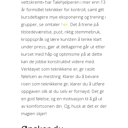
vettskremt» har Talehjelperen i mer enn 13
år formidlet teknikker for kontroll, samt gitt
kursdeltagere mye eksponering og trening i
grupper, se omtaler
her.
Det å trene på
tilstedeværelse, pust, riktig stemmebruk,
kroppspråk og lære kunsten å tenke klart
under press, gjør at deltagerne går ut etter
kurset med håp og optimisme på at dette
kan de jobbe konstruktivt videre med.
Verktøyet som teknikkene er, gir raskt
følelsen av mestring. Klarer du å bevare
roen som teknikkene gir, klarer du å utføre
oppgaven slik at du selv er fornøyd. Det gir
en god følelse, og en motivasjon til å gå ut
av komfortsonen din. Og, husk at det er der
magien skjer!