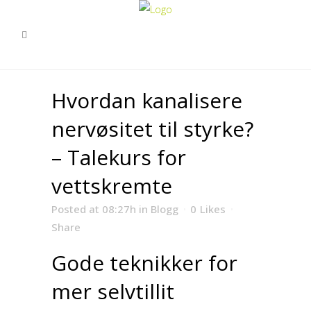
Hvordan kanalisere
nervøsitet til styrke?
– Talekurs for
vettskremte
Posted at 08:27h
in
Blogg
0
Likes
Share
Gode teknikker for
mer selvtillit