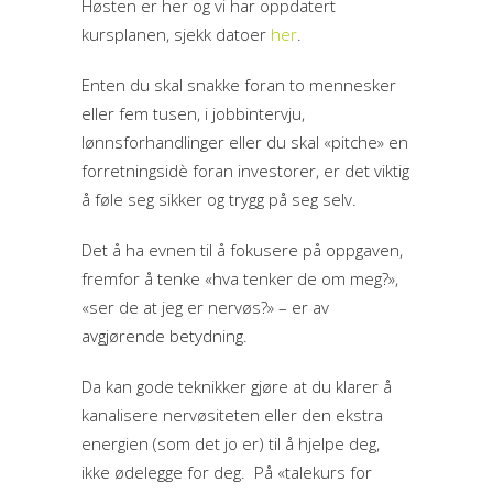
Høsten er her og vi har oppdatert
kursplanen, sjekk datoer
her
.
Enten du skal snakke foran to mennesker
eller fem tusen, i jobbintervju,
lønnsforhandlinger eller du skal «pitche» en
forretningsidè foran investorer, er det viktig
å føle seg sikker og trygg på seg selv.
Det å ha evnen til å fokusere på oppgaven,
fremfor å tenke «hva tenker de om meg?»,
«ser de at jeg er nervøs?» – er av
avgjørende betydning.
Da kan gode teknikker gjøre at du klarer å
kanalisere nervøsiteten eller den ekstra
energien (som det jo er) til å hjelpe deg,
ikke ødelegge for deg. På «talekurs for