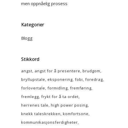
men oppnåelig prosess
Kategorier
Blogg
Stikkord
angst
angst for å presentere
brudgom
bryllupstale
eksponering
fobi
foredrag
forlovertale
formidling
fremføring
fremlegg
frykt for å ta ordet
herrenes tale
high power posing
knekk taleskrekken
komfortsone
kommunikasjonsferdigheter