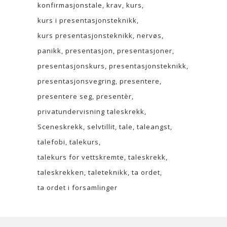
konfirmasjonstale
krav
kurs
kurs i presentasjonsteknikk
kurs presentasjonsteknikk
nervøs
panikk
presentasjon
presentasjoner
presentasjonskurs
presentasjonsteknikk
presentasjonsvegring
presentere
presentere seg
presentèr
privatundervisning taleskrekk
Sceneskrekk
selvtillit
tale
taleangst
talefobi
talekurs
talekurs for vettskremte
taleskrekk
taleskrekken
taleteknikk
ta ordet
ta ordet i forsamlinger