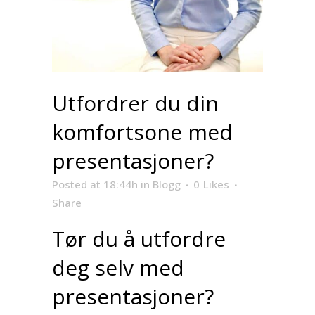
Utfordrer du din
komfortsone med
presentasjoner?
Posted at 18:44h
in
Blogg
0
Likes
Share
Tør du å utfordre
deg selv med
presentasjoner?