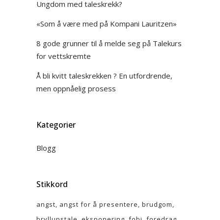
Ungdom med taleskrekk?
«Som å være med på Kompani Lauritzen»
8 gode grunner til å melde seg på Talekurs
for vettskremte
Å bli kvitt taleskrekken ? En utfordrende,
men oppnåelig prosess
Kategorier
Blogg
Stikkord
angst
angst for å presentere
brudgom
bryllupstale
eksponering
fobi
foredrag