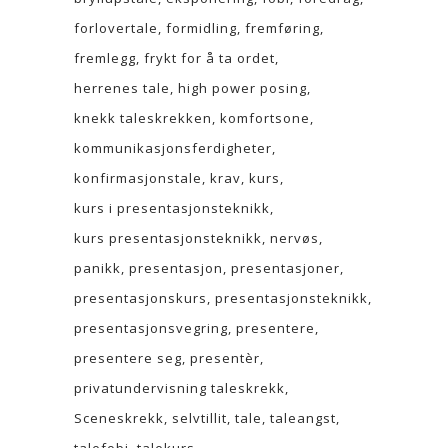
forlovertale
formidling
fremføring
fremlegg
frykt for å ta ordet
herrenes tale
high power posing
knekk taleskrekken
komfortsone
kommunikasjonsferdigheter
konfirmasjonstale
krav
kurs
kurs i presentasjonsteknikk
kurs presentasjonsteknikk
nervøs
panikk
presentasjon
presentasjoner
presentasjonskurs
presentasjonsteknikk
presentasjonsvegring
presentere
presentere seg
presentèr
privatundervisning taleskrekk
Sceneskrekk
selvtillit
tale
taleangst
talefobi
talekurs