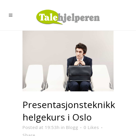
Presentasjonsteknikk
helgekurs i Oslo
Posted at 19:53h
in
Blogg
0
Likes
Share