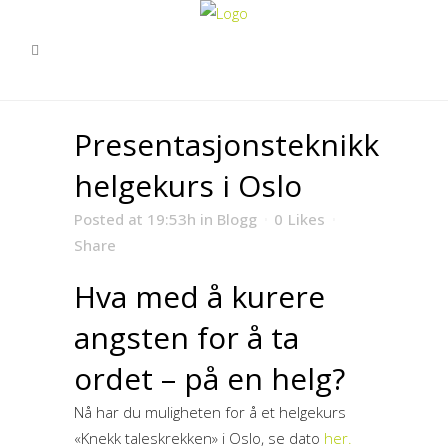
Presentasjonsteknikk
helgekurs i Oslo
Posted at 19:53h
in
Blogg
0
Likes
Share
Hva med å kurere
angsten for å ta
ordet – på en helg?
Nå har du muligheten for å et helgekurs
«Knekk taleskrekken» i Oslo, se dato
her.