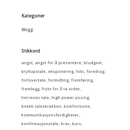
Kategorier
Blogg
Stikkord
angst
angst for å presentere
brudgom
bryllupstale
eksponering
fobi
foredrag
forlovertale
formidling
fremføring
fremlegg
frykt for å ta ordet
herrenes tale
high power posing
knekk taleskrekken
komfortsone
kommunikasjonsferdigheter
konfirmasjonstale
krav
kurs