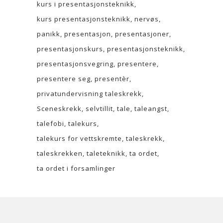
kurs i presentasjonsteknikk
kurs presentasjonsteknikk
nervøs
panikk
presentasjon
presentasjoner
presentasjonskurs
presentasjonsteknikk
presentasjonsvegring
presentere
presentere seg
presentèr
privatundervisning taleskrekk
Sceneskrekk
selvtillit
tale
taleangst
talefobi
talekurs
talekurs for vettskremte
taleskrekk
taleskrekken
taleteknikk
ta ordet
ta ordet i forsamlinger