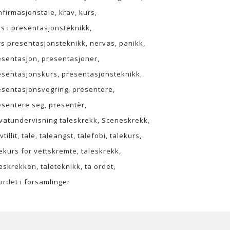
nfirmasjonstale
krav
kurs
rs i presentasjonsteknikk
rs presentasjonsteknikk
nervøs
panikk
esentasjon
presentasjoner
esentasjonskurs
presentasjonsteknikk
esentasjonsvegring
presentere
esentere seg
presentèr
ivatundervisning taleskrekk
Sceneskrekk
vtillit
tale
taleangst
talefobi
talekurs
lekurs for vettskremte
taleskrekk
leskrekken
taleteknikk
ta ordet
ordet i forsamlinger