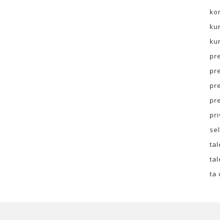
ko
ku
ku
pr
pr
pr
pr
pr
sel
ta
ta
ta 