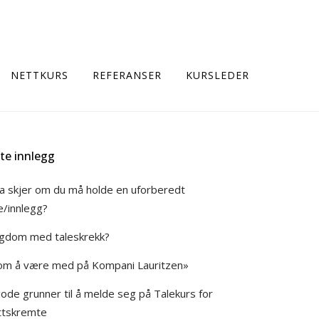
NETTKURS
REFERANSER
KURSLEDER
ste innlegg
a skjer om du må holde en uforberedt
e/innlegg?
gdom med taleskrekk?
om å være med på Kompani Lauritzen»
gode grunner til å melde seg på Talekurs for
ttskremte