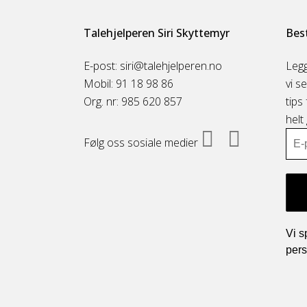
Talehjelperen Siri Skyttemyr
Best
E-post: siri@talehjelperen.no
Legg
Mobil: 91 18 98 86
vi s
Org. nr: 985 620 857
tips
helt
Følg oss sosiale medier
Vi s
pers