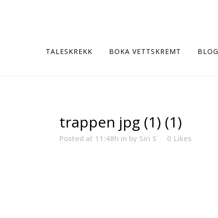
TALESKREKK
BOKA VETTSKREMT
BLO
trappen jpg (1) (1)
Posted at 11:48h
in
by
Siri S
0
Likes