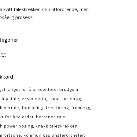
li kvitt taleskrekken ? En utfordrende, men
pnåelig prosess
tegorier
ogg
ikkord
gst
angst for å presentere
brudgom
yllupstale
eksponering
fobi
foredrag
rlovertale
formidling
fremføring
fremlegg
kt for å ta ordet
herrenes tale
gh power posing
knekk taleskrekken
mfortsone
kommunikasjonsferdigheter