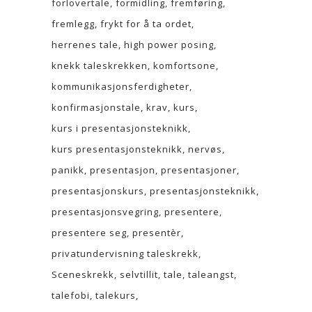
forlovertale
formidling
fremføring
fremlegg
frykt for å ta ordet
herrenes tale
high power posing
knekk taleskrekken
komfortsone
kommunikasjonsferdigheter
konfirmasjonstale
krav
kurs
kurs i presentasjonsteknikk
kurs presentasjonsteknikk
nervøs
panikk
presentasjon
presentasjoner
presentasjonskurs
presentasjonsteknikk
presentasjonsvegring
presentere
presentere seg
presentèr
privatundervisning taleskrekk
Sceneskrekk
selvtillit
tale
taleangst
talefobi
talekurs