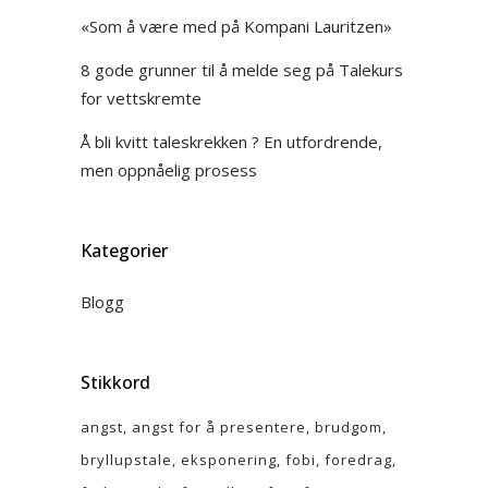
«Som å være med på Kompani Lauritzen»
8 gode grunner til å melde seg på Talekurs
for vettskremte
Å bli kvitt taleskrekken ? En utfordrende,
men oppnåelig prosess
Kategorier
Blogg
Stikkord
angst
angst for å presentere
brudgom
bryllupstale
eksponering
fobi
foredrag