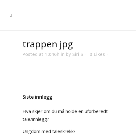
trappen jpg
Posted at 10:46h
in
by
Siri S
0
Likes
Siste innlegg
Hva skjer om du må holde en uforberedt
tale/innlegg?
Ungdom med taleskrekk?