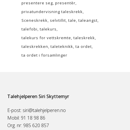
presentere seg
presentèr
privatundervisning taleskrekk
Sceneskrekk
selvtillit
tale
taleangst
talefobi
talekurs
talekurs for vettskremte
taleskrekk
taleskrekken
taleteknikk
ta ordet
ta ordet i forsamlinger
Talehjelperen Siri Skyttemyr
E-post: siri@talehjelperen.no
Mobil: 91 18 98 86
Org. nr: 985 620 857