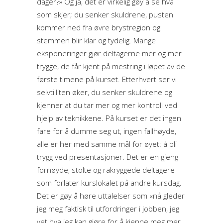
dager?» Og ja, det er virkelig gøy å se hva
som skjer; du senker skuldrene, pusten
kommer ned fra øvre brystregion og
stemmen blir klar og tydelig. Mange
eksponeringer gjør deltagerne mer og mer
trygge, de får kjent på mestring i løpet av de
første timene på kurset. Etterhvert ser vi
selvtilliten øker, du senker skuldrene og
kjenner at du tar mer og mer kontroll ved
hjelp av teknikkene. På kurset er det ingen
fare for å dumme seg ut, ingen fallhøyde,
alle er her med samme mål for øyet: å bli
trygg ved presentasjoner. Det er en gjeng
fornøyde, stolte og rakryggede deltagere
som forlater kurslokalet på andre kursdag.
Det er gøy å høre uttalelser som «nå gleder
jeg meg faktisk til utfordringer i jobben, jeg
vet hva jeg kan gjøre for å kjenne meg mer