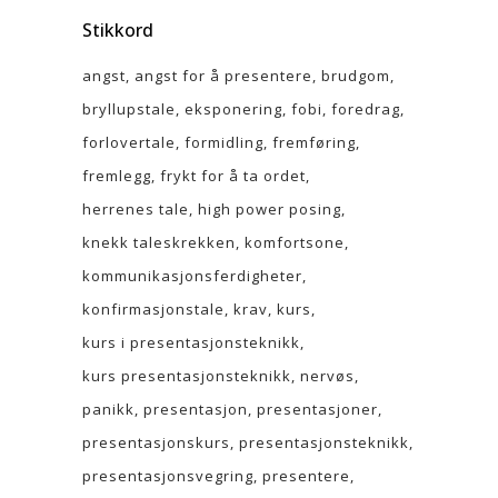
Stikkord
angst
angst for å presentere
brudgom
bryllupstale
eksponering
fobi
foredrag
forlovertale
formidling
fremføring
fremlegg
frykt for å ta ordet
herrenes tale
high power posing
knekk taleskrekken
komfortsone
kommunikasjonsferdigheter
konfirmasjonstale
krav
kurs
kurs i presentasjonsteknikk
kurs presentasjonsteknikk
nervøs
panikk
presentasjon
presentasjoner
presentasjonskurs
presentasjonsteknikk
presentasjonsvegring
presentere