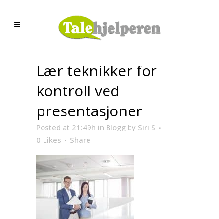
Lær teknikker for
kontroll ved
presentasjoner
Posted at 21:49h
in
Blogg
by
Siri S
0
Likes
Share