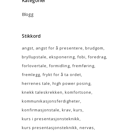
Kategorier
Blogg
Stikkord
angst
angst for å presentere
brudgom
bryllupstale
eksponering
fobi
foredrag
forlovertale
formidling
fremføring
fremlegg
frykt for å ta ordet
herrenes tale
high power posing
knekk taleskrekken
komfortsone
kommunikasjonsferdigheter
konfirmasjonstale
krav
kurs
kurs i presentasjonsteknikk
kurs presentasjonsteknikk
nervøs