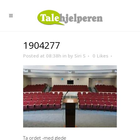
1904277
Posted at 08:38h
in
by
Siri S
0
Likes
Ta ordet -med glede