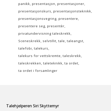
panikk
presentasjon
presentasjoner
presentasjonskurs
presentasjonsteknikk
presentasjonsvegring
presentere
presentere seg
presentèr
privatundervisning taleskrekk
Sceneskrekk
selvtillit
tale
taleangst
talefobi
talekurs
talekurs for vettskremte
taleskrekk
taleskrekken
taleteknikk
ta ordet
ta ordet i forsamlinger
Talehjelperen Siri Skyttemyr