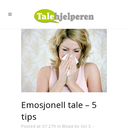
Emosjonell tale – 5
tips
Posted at 07:27h
in
Blogg
by
Siri S