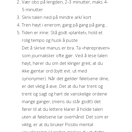
Vær obs på lengden, 2-3 minutter, maks 4-
5 minutter
Skriv talen ned på mindre ark/ kort
Tren høyt i enerom, gang på gang på gang…
Tiden er inne: Stå godt «plantet», hold et
rolig tempo og husk å puste
Det å skrive manus er bra. Ta «høreprøven»
som journalister ofte gjør. Ved å lese talen
høyt, hører du om det klinger greit, at du
ikke gjentar ord (bytt evt. ut med
synonymer). Når det gjelder følelsene dine,
er det viktig å øve. Det at du har trent og
trent og sagt og hørt de vanskelige ordene
mange ganger, (mens du står godt!) det
fører til at du lettere klarer å holde talen
uten at følelsene tar overhånd. Det som er
viktig, er at du bruker Positiv mental
visualisering: Hvordan ønsker du at dette