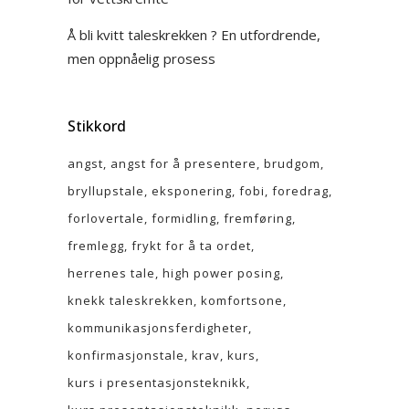
Å bli kvitt taleskrekken ? En utfordrende,
men oppnåelig prosess
Stikkord
angst
angst for å presentere
brudgom
bryllupstale
eksponering
fobi
foredrag
forlovertale
formidling
fremføring
fremlegg
frykt for å ta ordet
herrenes tale
high power posing
knekk taleskrekken
komfortsone
kommunikasjonsferdigheter
konfirmasjonstale
krav
kurs
kurs i presentasjonsteknikk