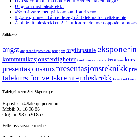
Hva skjer om du må holde en uforberedt tale/innlegg?
Ungdom med taleskrekk?
«Som å være med på Kompani Lauritzen»
8 gode grunner til å melde seg på Talekurs for vettskremte
Å bli kvitt taleskrekken ? En utfordrende, men oppnåelig prose
Stikkord
eksponeri
angst
bryllupstale
angst for å presentere
brudgom
kommunikasjonsferdigheter
kurs 
krav
konfirmasjonstale
kurs
presentasjonsteknikk
presentasjonskurs
pre
talekurs for vettskremte
taleskrekk
taleskrekken
Talehjelperen Siri Skyttemyr
E-post: siri@talehjelperen.no
Mobil: 91 18 98 86
Org. nr: 985 620 857
Følg oss sosiale medier