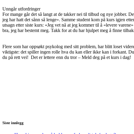
Unngår utfordringer
For mange går det så langt at de takker nei til tilbud og nye jobber. Det
jeg har hatt det sånn så lenge». Samme student kom på kurs igjen et
utsagn etter siste kurs: «Jeg vet nå at jeg kommer til å «levere varene
bra, jeg har bestemt meg. Takk for at du har hjulpet meg å finne tilbake 
Flere som har oppsøkt psykolog med sitt problem, har blitt loset vider
viktigste: det spiller ingen rolle hva du kan eller ikke kan i forkant. D
du på rett vei! Det er lettere enn du tror – Meld deg på et kurs i dag!
Siste innlegg