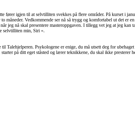
te fører igjen til at selvtilliten svekkes på flere områder. På kurset i ja
ter to måneder. Vedkommende ser nå så trygg og komfortabel ut det er 
» når jeg nå skal presentere masteroppgaven. I tillegg vet jeg at jeg kan 
selvtilliten min, Siri «.
e til Talehjelperen. Psykologene er enige, du må utsett deg for ubehage
u starter på ditt eget ståsted og lærer teknikkene, du skal ikke presterer