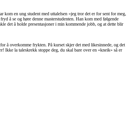
nuar kom en ung student med uttalelsen «jeg tror det er for sent for meg,
en fryd å se og høre denne masterstudenten. Han kom med følgende
takle det å holde presentasjoner i min kommende jobb, og at dette blir
t for å overkomme frykten. På kurset skjer det med likesinnede, og det
 her! Ikke la taleskrekk stoppe deg, du skal bare over en «kneik» så er