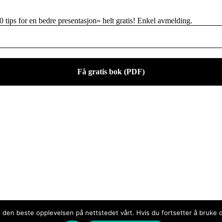
 tips for en bedre presentasjon» helt gratis! Enkel avmelding.
eg den beste opplevelsen på nettstedet vårt. Hvis du fortsetter å bruke d