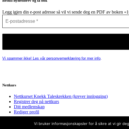
Bestill nyhetsbrev og få bok
Legg igjen din e-post adresse så vil vi sende deg en PDF av boken «10
Vi spammer ikke! Les vår personvernerklæring for mer info
.
Nettkurs
Nettkurset Knekk Taleskrekken (krever innlogging)
Registrer deg på nettkurs
Ditt medlemskap
Rediger profil
Vi bruker informasjonskapsler for å sikre at vi gir d
2020 © Talehjelperen |
Personvernerklæring og Cookies