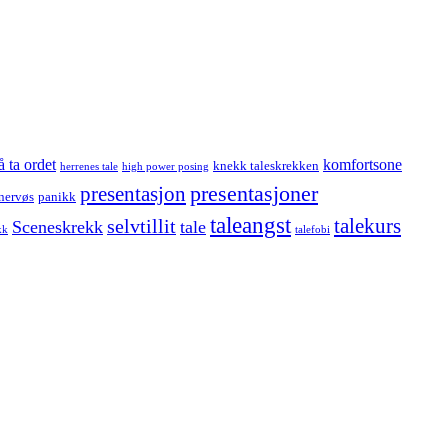
å ta ordet
komfortsone
knekk taleskrekken
herrenes tale
high power posing
presentasjoner
presentasjon
nervøs
panikk
taleangst
selvtillit
talekurs
Sceneskrekk
tale
kk
talefobi