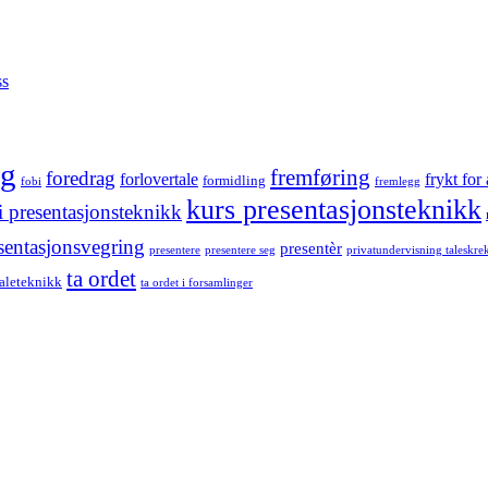
ss
ng
fremføring
foredrag
forlovertale
frykt for 
formidling
fobi
fremlegg
kurs presentasjonsteknikk
i presentasjonsteknikk
sentasjonsvegring
presentèr
presentere
presentere seg
privatundervisning taleskre
ta ordet
taleteknikk
ta ordet i forsamlinger