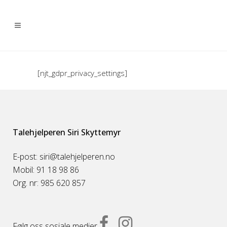
[njt_gdpr_privacy_settings]
Talehjelperen Siri Skyttemyr
E-post: siri@talehjelperen.no
Mobil: 91 18 98 86
Org. nr: 985 620 857
Følg oss sosiale medier