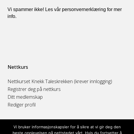
Vi spammer ikke! Les vår personvernerklæring for mer
info
.
Nettkurs
Nettkurset Knekk Taleskrekken (krever innlogging)
Registrer deg på nettkurs
Ditt medlemskap
Rediger profil
Vi bruker informasjonskapsler for å sikre at vi gir deg den
beste opplevelsen på nettstedet vårt. Hvis du fortsetter å