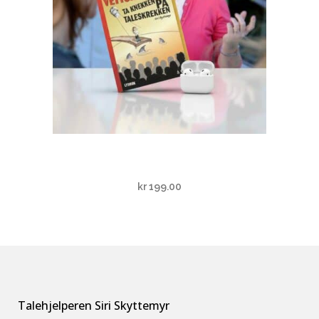
Lydboken «Vettskremt? Ta
knekken på taleskrekken»
kr
199.00
Talehjelperen Siri Skyttemyr